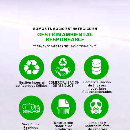
S
O
M
O
S
T
U
S
O
C
I
O
E
S
T
R
A
T
É
G
I
C
O
E
N
G
E
S
T
I
Ó
N
A
M
B
I
E
N
T
A
L
R
E
S
P
O
N
S
A
B
L
E
TRABAJANDO PARA LAS FUTURAS GENERACIONES
Comercialización
Gestión Integral
COMERCIALIZACIÓN
de Envases
de Residuos Sólidos
DE RESIDUOS
Industriales
Reacondicionados
Destrucción
Limpieza y
Succión de
Notarial de
Mantenimiento
Residuos
Productos
de Espacios