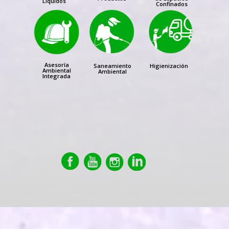
Líquidos
Confinados
Asesoría
Saneamiento
Higienización
Ambiental
Ambiental
Integrada