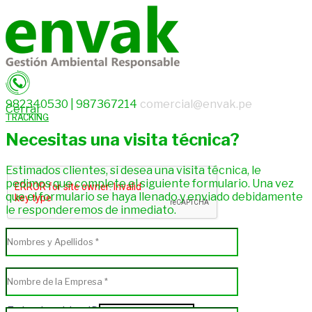
982340530 | 987367214
comercial@envak.pe
Cerrar
TRACKING
Necesitas una visita técnica?
Estimados clientes, si desea una visita técnica, le
pedimos que complete el siguiente formulario. Una vez
que el formulario se haya llenado y enviado debidamente
le responderemos de inmediato.
Enter tracking ID